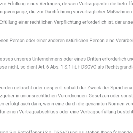
Erfüllung eines Vertrages, dessen Vertragspartei die betroffene P
ungsvorgänge, die zur Durchführung vorvertraglicher Maßnahmen e
lung einer rechtlichen Verpflichtung erforderlich ist, der unser U
fenen Person oder einer anderen natürlichen Person eine Verarb
eresses unseres Unternehmens oder eines Dritten erforderlich u
e nicht, so dient Art. 6 Abs. 1 S.1 lit. f DSGVO als Rechtsgrundl
den gelöscht oder gesperrt, sobald der Zweck der Speicherung e
geber in unionsrechtlichen Verordnungen, Gesetzen oder sonstig
 erfolgt auch dann, wenn eine durch die genannten Normen vorg
 für einen Vertragsabschluss oder eine Vertragserfüllung besteh
ind Sie Betroffener i.S.d. DSGVO und es stehen Ihnen folgend