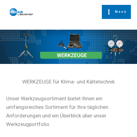
Zum
Großhandel Klima- und
Inhalt
Menü
Kältetechnik
springen
WERKZEUGE für Klima- und Kältetechnik
Unser Werkzeugsortiment bietet Ihnen ein
umfangsreiches Sortiment für Ihre täglichen
Anforderungen und ein Überblick über unser
Werkzeugportfolio.